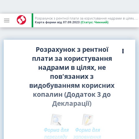
Розрахунок з рентної плати за користування надрами в цілях, не пов'язаних з видобуванням корисних копалин (Додаток 3 до Декларації) [зі звіту за IV квартал 2023 року]
Карта форми
від 07.09.2023
(Статус:
Чинний)
Розрахунок з рентної
плати за користування
надрами в цілях, не
пов'язаних з
видобуванням корисних
копалин (Додаток 3 до
Декларації)
Форма для
Форма для
перегляду
заповнення