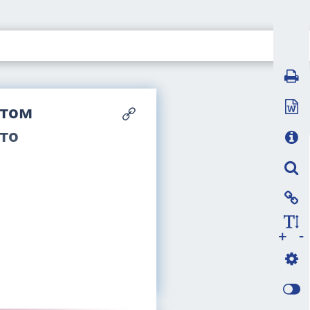
ртом
то
-
+