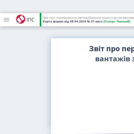
Звіт про перевезення автомобільним транспортом вантажі
ІПС
Карта форми
від 08.04.2024
№ 31-авто
(Статус:
Чинний)
Звіт про п
вантажів 