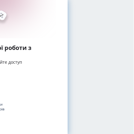
ї роботи з
айте доступ
ки
рів