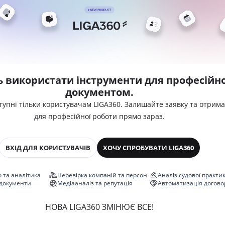
ь використати інструменти для професійно
документом.
тупні тільки користувачам LIGA360. Залишайте заявку та отрим
для професійної роботи прямо зараз.
ВХІД ДЛЯ КОРИСТУВАЧІВ
ХОЧУ СПРОБУВАТИ LIGA360
 та аналітика
Перевірка компаній та персон
Аналіз судової практи
 документи
Медіааналіз та репутація
Автоматизація догово
НОВА LIGA360 ЗМІНЮЄ ВСЕ!