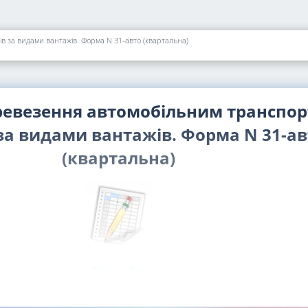
в за видами вантажів. Форма N 31-авто (квартальна)
еревезення автомобільним транспо
за видами вантажів. Форма N 31-ав
(квартальна)
Форма для