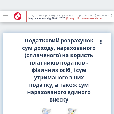
Податковий розрахунок сум доходу, нарахованого (сплаченого) на користь платників податків - фізичних осіб, і сум утриманого з них податку, а також сум нарахованого єдиного внеску [січень 2025 р. - червень 2026 р.]
Карта форми
від 30.01.2025
(Статус:
Втратив чинність)
Податковий розрахунок
сум доходу, нарахованого
(сплаченого) на користь
платників податків -
фізичних осіб, і сум
утриманого з них
податку, а також сум
нарахованого єдиного
внеску