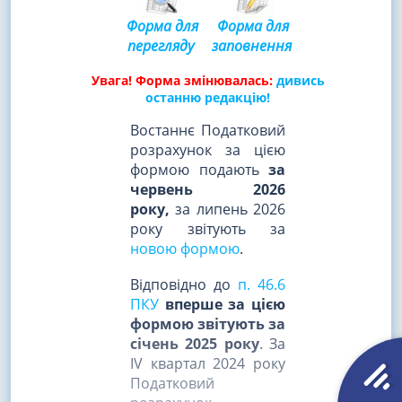
Форма для
Форма для
перегляду
заповнення
Увага! Форма змінювалась:
дивись
останню редакцію!
Востаннє Податковий
розрахунок за цією
формою подають
за
червень 2026
року,
за липень 2026
року звітують за
новою формою
.
Відповідно до
п. 46.6
ПКУ
вперше
за цією
формою звітують
за
січень 2025 року
. За
IV квартал 2024 року
Податковий