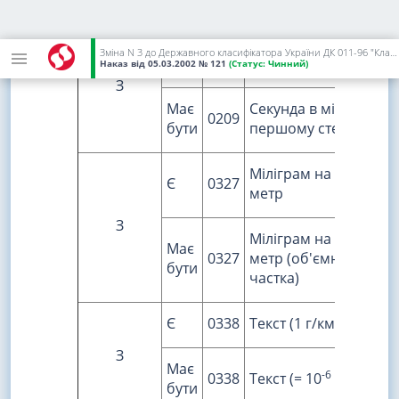
Секунда у мінус
Є
0209
Зміна N 3 до Державного класифікатора України ДК 011-96 "Класифікатор системи позначень одиниць вимірювання та обліку" (КСПОВО)
першому степені
Наказ
від 05.03.2002
№ 121
(Статус:
Чинний)
З
Має
Секунда в мінус
0209
бути
першому степені
Міліграм на кубічний
Є
0327
метр
З
Міліграм на кубічний
Має
0327
метр (об'ємна
бути
частка)
Є
0338
Текст (1 г/км)
З
Має
-6
0338
Текст (= 10
кг/м)
бути