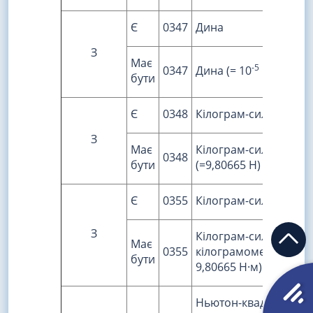
Є
0347
Дина
З
Має
-5
0347
Дина (= 10
Н)
бути
Є
0348
Кілограм-сила
З
Має
Кілограм-сила
0348
бути
(=9,80665 Н)
Є
0355
Кілограм-сила-метр
З
Кілограм-сила-метр,
Має
0355
кілограмометр (=
бути
9,80665 Н·м)
Ньютон-квадратний