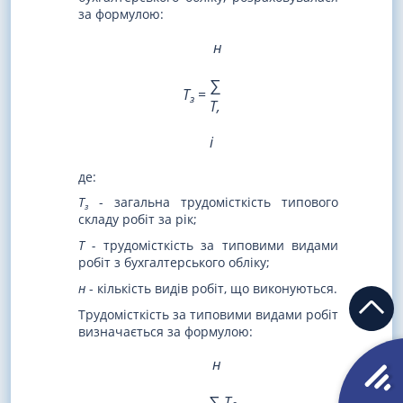
за формулою:
н
∑
Т
=
з
Т,
і
де:
Т
- загальна трудомісткість типового
з
складу робіт за рік;
Т -
трудомісткість за типовими видами
робіт з бухгалтерського обліку;
н
- кількість видів робіт, що виконуються.
Трудомісткість за типовими видами робіт
визначається за формулою:
н
∑
Т