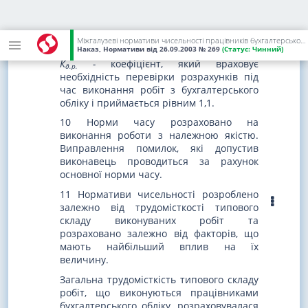
нумерації сторінок та
ін.
(К
)
я2
Міжгалузеві нормативи чисельності працівників бухгалтерського обліку
Наказ, Нормативи
від 26.09.2003
№ 269
(Статус:
Чинний)
К
-
коефіцієнт, який враховує
д.р.
необхідність перевірки розрахунків під
час виконання робіт з бухгалтерського
обліку і приймається рівним 1,1.
10 Норми часу розраховано на
виконання роботи з належною якістю.
Виправлення помилок, які допустив
виконавець проводиться за рахунок
основної норми часу.
11 Нормативи чисельності розроблено
залежно від трудомісткості типового
складу виконуваних робіт та
розраховано залежно від факторів, що
мають найбільший вплив на їх
величину.
Загальна трудомісткість типового складу
робіт, що виконуються працівниками
бухгалтерського обліку, розраховувалася