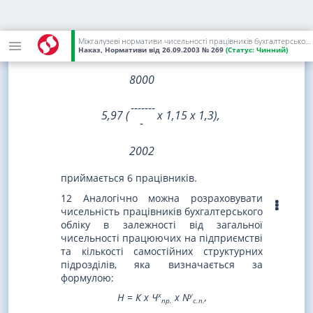
враховує питому вагу робіт з
бухгалтерського обліку та звітності, яка
виконується на ПЕОМ (1,3) чисельність
працівників відділу бухгалтерського
Міжгалузеві нормативи чисельності працівників бухгалтерського обліку
Наказ, Нормативи
від 26.09.2003
№ 269
(Статус:
Чинний)
обліку становить
8000
-------
5,97 (
х 1,15 х 1,3),
-
2002
приймається 6 працівників.
12 Аналогічно можна розраховувати
чисельність працівників бухгалтерського
обліку в залежності від загальної
чисельності працюючих на підприємстві
та кількості самостійних структурних
підрозділів, яка визначається за
формулою:
х
y
Н = К х Ч
х N
,
пр.
с.п.