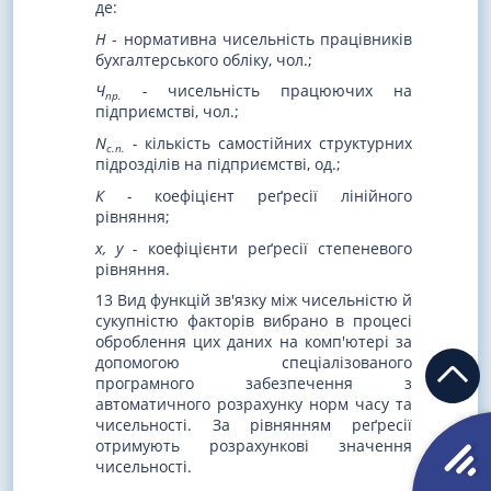
де:
Н
- нормативна чисельність працівників
бухгалтерського обліку, чол.;
Ч
-
чисельність працюючих на
пр.
підприємстві, чол.;
N
-
кількість самостійних структурних
с.п.
підрозділів на підприємстві, од.;
К -
коефіцієнт реґресії лінійного
рівняння;
х, у -
коефіцієнти реґресії степеневого
рівняння.
13 Вид функцій зв'язку між чисельністю й
сукупністю факторів вибрано в процесі
оброблення цих даних на комп'ютері за
допомогою спеціалізованого
програмного забезпечення з
автоматичного розрахунку норм часу та
чисельності. За рівнянням реґресії
отримують розрахункові значення
чисельності.