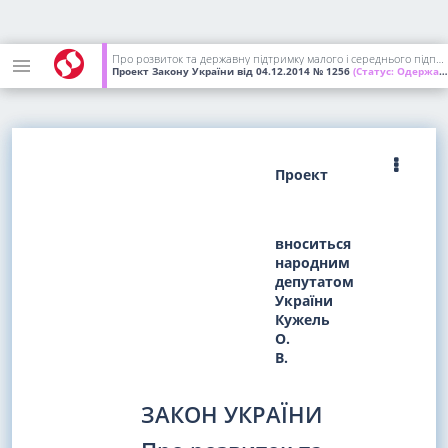
Про розвиток та державну підтримку малого і середнього підприємництва в Україні
Проект Закону України
від 04.12.2014
№ 1256
(Статус:
Одержаний ВР України)
Проект
вноситься
народним
депутатом
України
Кужель
О.
В.
ЗАКОН УКРАЇНИ