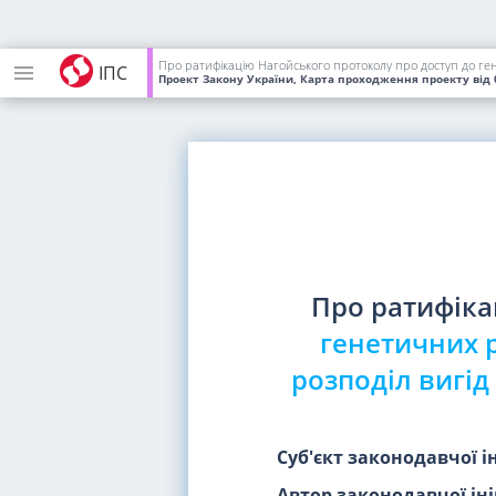
Про ратифікацію Нагойського протоколу про доступ до гене
ІПС
Проект Закону України, Карта проходження проекту
від 
Про ратифік
генетичних р
розподіл вигід
Суб'єкт законодавчої і
Автор законодавчої іні