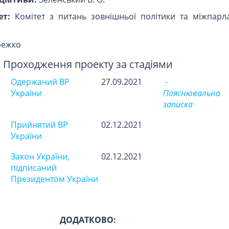
ет:
Комітет з питань зовнішньої політики та міжпарл
режко
Проходження проекту за стадіями
Одержаний ВР
27.09.2021
-
України
Пояснювальна
записка
Прийнятий ВР
02.12.2021
України
Закон України,
02.12.2021
підписаний
Президентом України
ДОДАТКОВО: