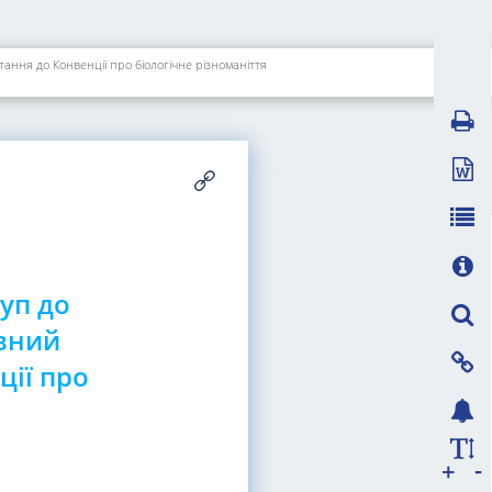
ання до Конвенції про біологічне різноманіття
уп до
авний
ції про
-
+