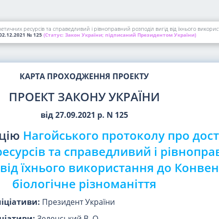
тичних ресурсів та справедливий і рівноправний розподіл вигід від їхнього використ
02.12.2021
№ 125
(Статус:
Закон України; підписаний Президентом України)
КАРТА ПРОХОДЖЕННЯ ПРОЕКТУ
ПРОЕКТ ЗАКОНУ УКРАЇНИ
від 27.09.2021 р. N 125
ацію
Нагойського протоколу про дост
есурсів та справедливий і рівнопр
 від їхнього використання до Конвен
біологічне різноманіття
ніціативи:
Президент України
ціативи:
Зеленський В. О.