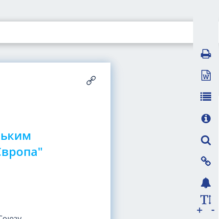
ським
Європа"
-
+
 Союзу