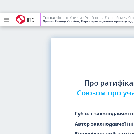
Про ратифікацію Угоди між Україною та Європейським Союз
ІПС
Проект Закону України, Карта проходження проекту
від 
Про ратифік
Союзом про уча
Суб'єкт законодавчої і
Автор законодавчої іні
Відповідальний коміте