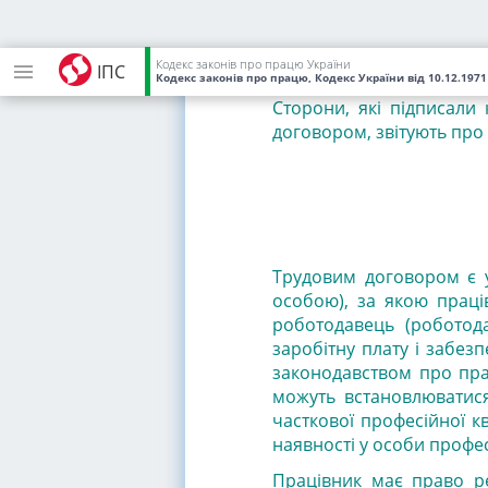
Статт
Кодекс законів про працю України
ІПС
Кодекс законів про працю, Кодекс України
від 10.12.1971
Сторони, які підписали
договором, звітують про
Трудовим договором є 
особою), за якою праці
роботодавець (роботода
заробітну плату і забез
законодавством про пра
можуть встановлюватися
часткової професійної к
наявності у особи профес
Працівник має право ре