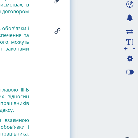
иємствах, в
им договором
 обов'язки і
езпечення та
вого, можуть
-
+
ся законами
лавою III-Б
их відносин
 працівників
дексу.
за взаємною
обов'язки і
 працівника,