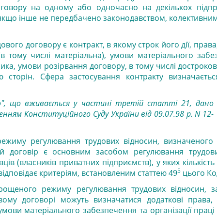
оговору на одному або одночасно на декількох підпр
, якщо інше не передбачено законодавством, колективн
го договору є контракт, в якому строк його дії, права,
 (в тому числі матеріальна), умови матеріального заб
ника, умови розірвання договору, в тому числі достроко
ю сторін. Сфера застосування контракту визначаєть
о", що вживається у частині третій статті 21, дано
нням Конституційного Суду України від 09.07.98 р. N 12-
ежиму регулювання трудових відносин, визначеного г
ий договір є основним засобом регулювання трудов
ців (власників приватних підприємств), у яких кількість
5
відповідає критеріям, встановленим статтею 49
цього Ко
прощеного режиму регулювання трудових відносин, 
вому договорі можуть визначатися додаткові права, 
 умови матеріального забезпечення та організації праці