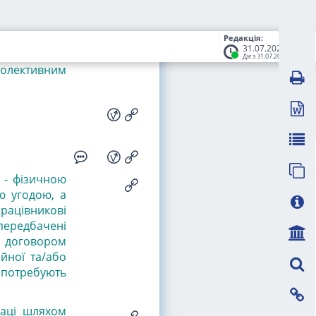
Редакція:
31.07.2026
Діє з 31.07.2026
колективним
 - фізичною
ю угодою, а
рацівникові
 передбачені
 договором
йної та/або
е потребують
раці шляхом