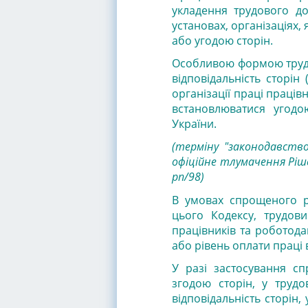
укладення трудового д
установах, організаціях
або угодою сторін.
Особливою формою трудово
відповідальність сторін
організації праці праців
встановлюватися угодо
України.
(терміну "законодавств
офіційне тлумачення Ріше
рп/98)
В умовах спрощеного р
цього Кодексу, трудов
працівників та роботодав
або рівень оплати праці 
У разі застосування с
згодою сторін, у трудо
відповідальність сторін,