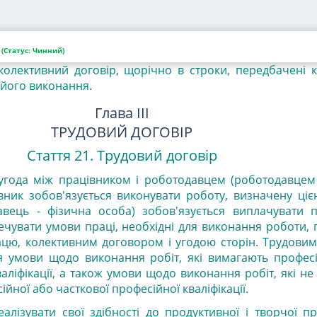
я 20.
Звіти про виконання колективного
договору
(Статус:
Чинний)
 колективний договір, щорічно в строки, передбачені 
 його виконання.
Глава III
ТРУДОВИЙ ДОГОВІР
Стаття 21. Трудовий договір
угода між працівником і роботодавцем (роботодавцем
вник зобов'язується виконувати роботу, визначену ціє
вець - фізична особа) зобов'язується виплачувати п
печувати умови праці, необхідні для виконання роботи,
цю, колективним договором і угодою сторін.
Трудовим
 умови щодо виконання робіт, які вимагають професі
валіфікації, а також умови щодо виконання робіт, які н
ійної або часткової професійної кваліфікації.
алізувати свої здібності до продуктивної і творчої п