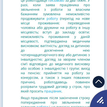
це
роботодавця
письмово
за два тижні.
У
разі, коли заява працівника про
звільнення з роботи за власним
бажанням зумовлена неможливістю
продовжувати
роботу
(переїзд на нове
місце проживання; переведення
чоловіка або дружини на роботу в іншу
місцевість; вступ до
закладу освіти
;
неможливість проживання у даній
місцевості, підтверджена медичним
висновком; вагітність; догляд за дитиною
до досягнення нею
чотирнадцятирічного віку або
дитиною з
інвалідністю
; догляд за хворим членом
сім'ї відповідно до медичного висновку
або
особою з інвалідністю
I групи; вихід
на пенсію; прийняття на роботу за
конкурсом, а також з інших поважних
причин),
роботодавець
повинен
розірвати трудовий договір у строк, про
який просить
працівник
.
Якщо працівник після закінчення строку
попередження про звільнення не
залишив
роботи
і не вимагає розірвання