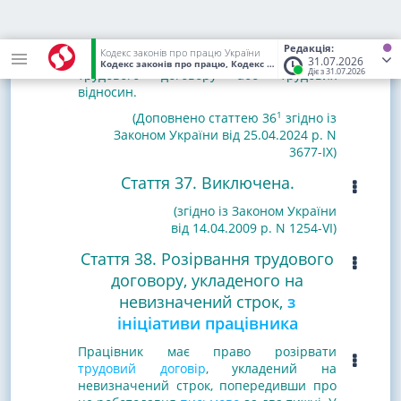
зміну істотних умов трудового договору
на шкоду працівникові роботодавець
вважається таким, що несе
Редакція:
Кодекс законів про працю України
відповідальність за завершення
31.07.2026
Кодекс законів про працю, Кодекс України
від 10.12.1971
(Стат
Діє з 31.07.2026
трудового договору або трудових
відносин.
1
(Доповнено статтею 36
згідно із
Законом України від 25.04.2024 р. N
3677-IX)
Стаття 37. Виключена.
(згідно із Законом України
від 14.04.2009 р. N 1254-VI)
Стаття 38. Розірвання трудового
договору, укладеного на
невизначений строк,
з
ініціативи
працівника
Працівник має право розірвати
трудовий договір
, укладений на
невизначений строк, попередивши про