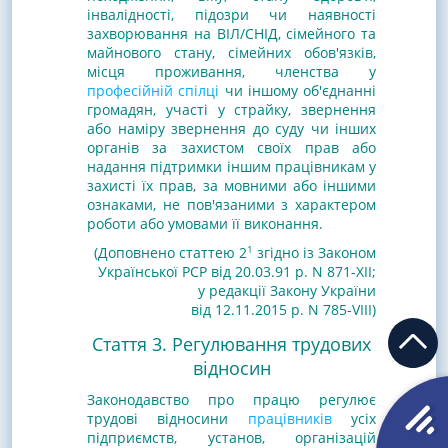
інвалідності, підозри чи наявності
захворювання на ВІЛ/СНІД, сімейного та
майнового стану, сімейних обов'язків,
місця проживання, членства у
професійній спілці
чи іншому об'єднанні
громадян, участі у страйку, звернення
або наміру звернення до суду чи інших
органів за захистом своїх прав або
надання підтримки іншим працівникам у
захисті їх прав, за мовними або іншими
ознаками, не пов'язаними з характером
роботи або умовами її виконання.
1
(Доповнено статтею 2
згідно із Законом
Української РСР від 20.03.91 р. N 871-XII
;
у редакції Закону України
від 12.11.2015 р. N 785-VIII
)
Стаття 3. Регулювання трудових
відносин
Законодавство про працю регулює
трудові відносини
працівників
усіх
підприємств, установ, організацій