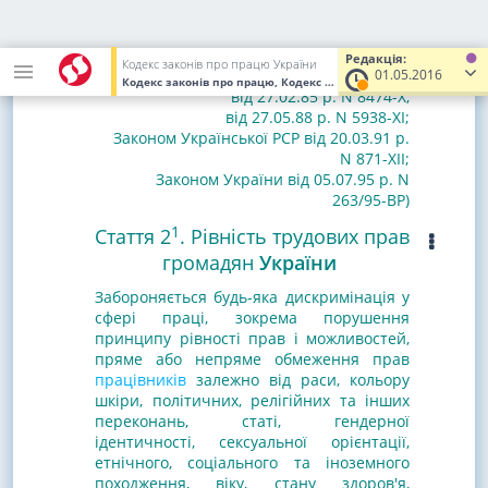
(
Із змінами, внесеними згідно з указами
Президії
Верховної Ради Української РСР
від
Редакція:
Кодекс законів про працю України
29.07.81 р. N 2240-X
,
01.05.2016
Кодекс законів про працю, Кодекс України
від 10.12.1971
(Уваг
від 27.02.85 р. N 8474-X
,
від 27.05.88 р. N 5938-XI
;
Законом Української
РСР від 20.03.91 р.
N 871-XII
;
Законом
України від 05.07.95 р. N
263/95-ВР
)
1
Стаття 2
. Рівність трудових прав
громадян
України
Забороняється будь-яка дискримінація у
сфері праці, зокрема порушення
принципу рівності прав і можливостей,
пряме або непряме обмеження прав
працівників
залежно від раси, кольору
шкіри, політичних, релігійних та інших
переконань, статі, гендерної
ідентичності, сексуальної орієнтації,
етнічного, соціального та іноземного
походження, віку, стану здоров'я,