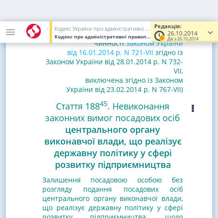
43
(Доповнено статтею 188
згідно із
Законом України від 16.01.2014 р. N 721-
VII
,
Редакція:
Кодекс України про адміністративні правопорушення
26.10.2014
виключена у зв'язку з втратою
Кодекс про адміністративні правопорушення, Кодекс України
Діє з 26.10.2014
чинності
Законом України
від 16.01.2014 р. N 721-VII
згідно із
Законом України від 28.01.2014 р. N 732-
VII
,
виключена згідно із Законом
України від 23.02.2014 р. N 767-VII)
45
Стаття 188
. Невиконання
законних вимог посадових осіб
центрального органу
виконавчої влади, що реалізує
державну політику у сфері
розвитку підприємництва
Залишення посадовою особою без
розгляду подання посадових осіб
центрального органу виконавчої влади,
що реалізує державну політику у сфері
розвитку підприємництва
, щодо