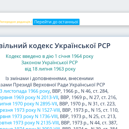
Перейти до останньої
 Попередня редакція.)
вільний кодекс Української РСР
Кодекс введено в дію 1 січня 1964 року
Законом Української РСР
від 18 липня 1963 року
Із змінами і доповненнями, внесеними
азами Президії Верховної Ради Української РСР
23 листопада 1966 року
, ВВР, 1966 р., N 46, ст. 284,
червня 1969 року N 2013-VII
, ВВР, 1969 р., N 27, ст. 216,
липня 1970 року N 2895-VII
, ВВР, 1970 р., N 31, ст. 223,
ерезня 1973 року N 1527-VIII
, ВВР, 1973 р., N 15, ст. 110,
ервня 1973 року N 1736-VIII
, ВВР, 1973 р., N 25, ст. 213,
овтня 1973 року N 2135-VIII
, ВВР, 1973 р., N 44, ст. 387,