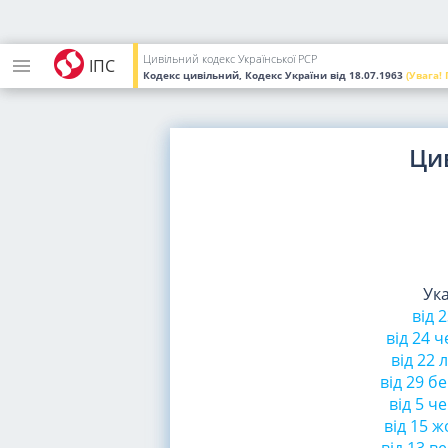
Цивільний кодекс Української РСР
ІПС
Кодекс цивільний, Кодекс України
від 18.07.1963
(Увага!
Ци
Ук
від 
від 24 
від 22 
від 29 б
від 5 ч
від 15 ж