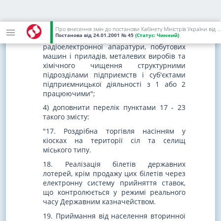
редакції:
"з ремонту взуття, швейних та
трикотажних виробів, виробів
Про внесення змін до постанови Кабінету Міністрів України від 23 серпня 2000 р. N 1336
Постанова
від 24.01.2001
№ 45
(Статус:
Чинний)
текстильної та шкіряної галантереї,
радіоелектронної апаратури, побутових
машин і приладів, металевих виробів та
хімічного чищення структурними
підрозділами підприємств і суб'єктами
підприємницької діяльності з 1 або 2
працюючими";
4) доповнити перелік пунктами 17 - 23
такого змісту:
"17. Роздрібна торгівля насінням у
кіосках на території сіл та селищ
міського типу.
18. Реалізація білетів державних
лотерей, крім продажу цих білетів через
електронну систему прийняття ставок,
що контролюється у режимі реального
часу Державним казначейством.
19. Приймання від населення вторинної