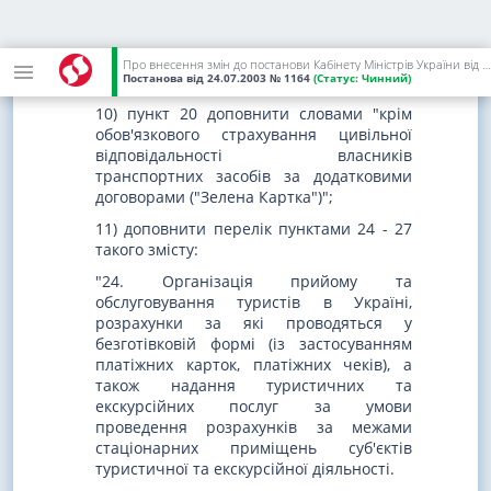
повітряних суднах, задіяних у
міжнародних повітряних сполученнях, -
також продаж алкогольних напоїв і
Про внесення змін до постанови Кабінету Міністрів України від 23 серпня 2000 р. N 1336
Постанова
від 24.07.2003
№ 1164
(Статус:
Чинний)
тютюнових виробів";
10) пункт 20 доповнити словами "крім
обов'язкового страхування цивільної
відповідальності власників
транспортних засобів за додатковими
договорами ("Зелена Картка")";
11) доповнити перелік пунктами 24 - 27
такого змісту:
"24. Організація прийому та
обслуговування туристів в Україні,
розрахунки за які проводяться у
безготівковій формі (із застосуванням
платіжних карток, платіжних чеків), а
також надання туристичних та
екскурсійних послуг за умови
проведення розрахунків за межами
стаціонарних приміщень суб'єктів
туристичної та екскурсійної діяльності.