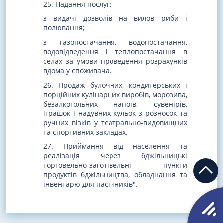
25. Надання послуг:
з видачі дозволів на вилов риби і
полювання;
з газопостачання, водопостачання,
водовідведення і теплопостачання в
селах за умови проведення розрахунків
вдома у споживача.
26. Продаж булочних, кондитерських і
порційних кулінарних виробів, морозива,
безалкогольних напоїв, сувенірів,
іграшок і надувних кульок з розносок та
ручних візків у театрально-видовищних
та спортивних закладах.
27. Приймання від населення та
реалізація через бджільницькі
торговельно-заготівельні пункти
продуктів бджільництва, обладнання та
інвентарю для пасічників".
____________