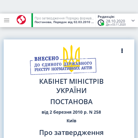
Редакція:
Про затвердження Порядку формування тарифів на послуги з користування майданчиками для платного паркування транспортних засобів
28.10.2020
Постанова, Порядок
від 02.03.2010
№ 258
(Статус:
Чинний)
Діє з 03.11.2020
КАБІНЕТ МІНІСТРІВ
УКРАЇНИ
ПОСТАНОВА
від 2 березня 2010 р. N 258
Київ
Про затвердження