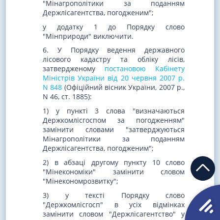
"Мінагрополітики за поданням
Держлісагентства, погодженим";
у додатку 1 до Порядку слово
"Мінприроди" виключити.
6. У Порядку ведення державного
лісового кадастру та обліку лісів,
затвердженому
постановою Кабінету
Міністрів України від 20 червня 2007 р.
N 848
(Офіційний вісник України, 2007 р.,
N 46, ст. 1885):
1) у пункті 3 слова "визначаються
Держкомлісгоспом за погодженням"
замінити словами "затверджуються
Мінагрополітики за поданням
Держлісагентства, погодженим";
2) в абзаці другому пункту 10 слово
"Мінекономіки" замінити словом
"Мінекономрозвитку";
3) у тексті Порядку слово
"Держкомлісгосп" в усіх відмінках
замінити словом "Держлісагентство" у