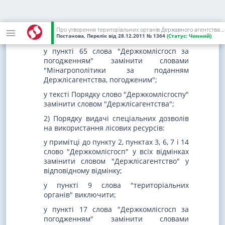
Держкомлісгоспу за погодженням з
уповноваженими органами" замінити
словами "органами Держлісагентства за
Про утворення територіальних органів Державного агентства лісових ресурсів та внесення змін до деяких постанов Кабінету Міністрів України
погодженням з";
Постанова, Перелік
від 28.12.2011
№ 1364
(Статус:
Чинний)
у пункті 65 слова "Держкомлісгосп за
погодженням" замінити словами
"Мінагрополітики за поданням
Держлісагентства, погодженим";
у тексті Порядку слово "Держкомлісгоспу"
замінити словом "Держлісагентства";
2) Порядку видачі спеціальних дозволів
на використання лісових ресурсів:
у примітці до пункту 2, пунктах 3, 6, 7 і 14
слово "Держкомлісгосп" у всіх відмінках
замінити словом "Держлісагентство" у
відповідному відмінку;
у пункті 9 слова "територіальних
органів" виключити;
у пункті 17 слова "Держкомлісгосп за
погодженням" замінити словами