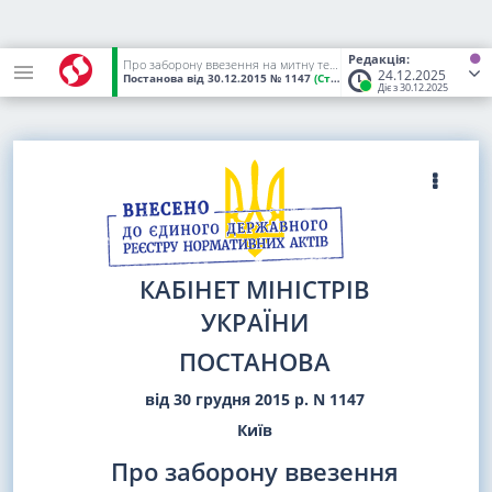
Редакція:
Про заборону ввезення на митну територію України товарів, що походять з Російської Федерації
24.12.2025
Постанова
від 30.12.2015
№ 1147
(Статус:
Чинний)
Діє з 30.12.2025
КАБІНЕТ МІНІСТРІВ
УКРАЇНИ
ПОСТАНОВА
від 30 грудня 2015 р. N 1147
Київ
Про заборону ввезення