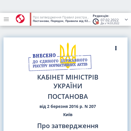
Редакція:
Про затвердження Правил реєстрації місця проживання та Порядку передачі органами реєстрації інформації до Єдиного державного демографічного реєстру
07.02.2022
Постанова, Порядок, Правила
від 02.03.2016
№ 207
(Статус:
Втра
Діє з 14.03.2022
КАБІНЕТ МІНІСТРІВ
УКРАЇНИ
ПОСТАНОВА
від 2 березня 2016 р. N 207
Київ
Про затвердження