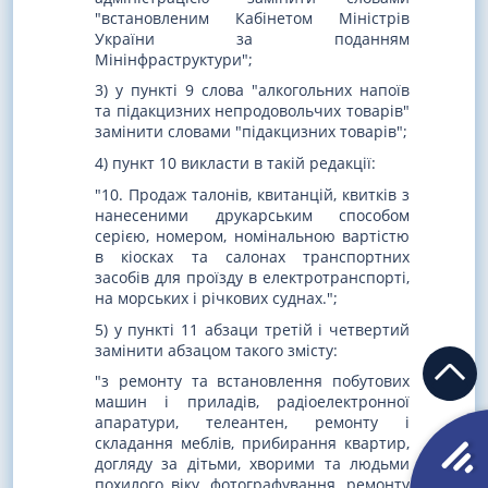
"встановленим Кабінетом Міністрів
України за поданням
Мінінфраструктури";
3) у пункті 9 слова "алкогольних напоїв
та підакцизних непродовольчих товарів"
замінити словами "підакцизних товарів";
4) пункт 10 викласти в такій редакції:
"10. Продаж талонів, квитанцій, квитків з
нанесеними друкарським способом
серією, номером, номінальною вартістю
в кіосках та салонах транспортних
засобів для проїзду в електротранспорті,
на морських і річкових суднах.";
5) у пункті 11 абзаци третій і четвертий
замінити абзацом такого змісту:
"з ремонту та встановлення побутових
машин і приладів, радіоелектронної
апаратури, телеантен, ремонту і
складання меблів, прибирання квартир,
догляду за дітьми, хворими та людьми
похилого віку, фотографування, ремонту