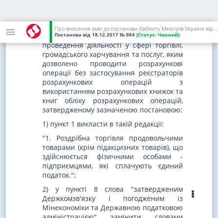
на суб'єктів господарювання, що
здійснюють роздрібну торгівлю
підакцизними товарами.".
Про внесення змін до постанови Кабінету Міністрів України від 23 серпня 2000 р. N 1336
Постанова
від 18.12.2017
№ 984
(Статус:
Чинний)
2. У переліку окремих форм та умов
проведення діяльності у сфері торгівлі,
громадського харчування та послуг, яким
дозволено проводити розрахункові
операції без застосування реєстраторів
розрахункових операцій з
використанням розрахункових книжок та
книг обліку розрахункових операцій,
затвердженому зазначеною постановою:
1) пункт 1 викласти в такій редакції:
"1. Роздрібна торгівля продовольчими
товарами (крім підакцизних товарів), що
здійснюється фізичними особами -
підприємцями, які сплачують єдиний
податок.";
2) у пункті 8 слова "затвердженим
Держкомзв'язку і погодженим із
Мінекономіки та Державною податковою
адміністрацією" замінити словами