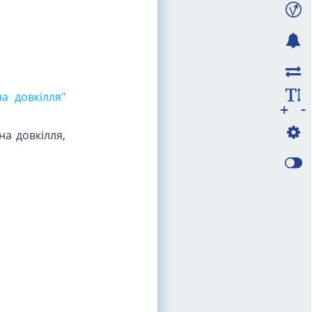
я
а довкілля"
-
+
а довкілля,