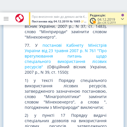
категорії та виділення особливо
захисних лісових ділянок, затвердженого
постановою Кабінету Міністрів України
Редакція:
Про внесення змін до деяких актів Кабінету Міністрів України з питань діяльності Міністерства енергетики та захисту довкілля
04.12.2019
від 16 травня 2007 р. N 733
(Офіційний
Постанова
від 04.12.2019
№ 1065
(Увага! Попередня редакція.)
Діє з 24.12.2019
вісник України, 2007 р., N 37, ст. 1483),
слово "Мінприроди" замінити словом
"Мінекоенерго".
77. У
постанові Кабінету Міністрів
України від 23 травня 2007 р. N 761 "Про
врегулювання питань щодо
спеціального використання лісових
ресурсів"
(Офіційний вісник України,
2007 р., N 39, ст. 1550):
1) у тексті Порядку спеціального
використання лісових ресурсів,
затвердженого зазначеною постановою,
слово "Мінагрополітики" замінити
словом "Мінекоенерго", а слова ",
погодженим з Мінприроди" виключити;
2) у пункті 17 Порядку видачі
спеціальних дозволів на використання
лісових ресурсів, затвердженого