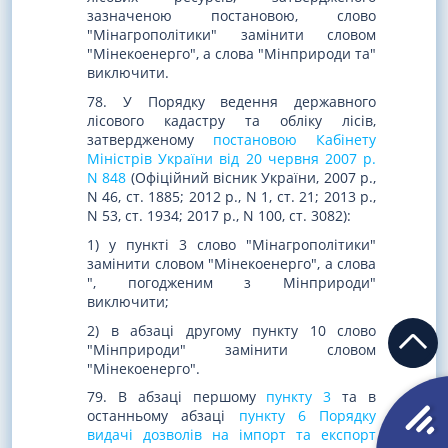
зазначеною постановою, слово
"Мінагрополітики" замінити словом
"Мінекоенерго", а слова "Мінприроди та"
виключити.
78. У Порядку ведення державного
лісового кадастру та обліку лісів,
затвердженому
постановою Кабінету
Міністрів України від 20 червня 2007 р.
N 848
(Офіційний вісник України, 2007 р.,
N 46, ст. 1885; 2012 р., N 1, ст. 21; 2013 р.,
N 53, ст. 1934; 2017 р., N 100, ст. 3082):
1) у пункті 3 слово "Мінагрополітики"
замінити словом "Мінекоенерго", а слова
", погодженим з Мінприроди"
виключити;
2) в абзаці другому пункту 10 слово
"Мінприроди" замінити словом
"Мінекоенерго".
79. В абзаці першому
пункту 3
та в
останньому абзаці
пункту 6 Порядку
видачі дозволів на імпорт та експорт