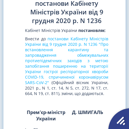
постанови Кабінету
Міністрів України від 9
грудня 2020 р. N 1236
Кабінет Міністрів України
постановляє
:
Внести до
постанови Кабінету Міністрів
України від 9 грудня 2020 р. N 1236 "Про
встановлення карантину та
запровадження обмежувальних
протиепідемічних заходів з метою
запобігання поширенню на території
України гострої респіраторної хвороби
COVID-19, спричиненої коронавірусом
SARS-CoV-2"
(Офіційний вісник України,
2021 р., N 1, ст. 14, N 5, ст. 272, N 17, ст.
664, N 19, ст. 811), зміни, що додаються.
Прем'єр-міністр
Д. ШМИГАЛЬ
України