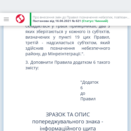
2. Пункт 21 викласти в такій редакції:
"21. Акт приймання-передачі системи
Про внесення змін до Правил позначення небезпек, пов'язаних з мінами та вибухонебезпечними предметами - наслідками війни
позначення небезпечного району
Постанова
від 16.06.2021
№ 621
(Статус:
Чинний)
складається у трьох примірниках, два з
яких зберігаються у кожного із суб'єктів,
визначених у пункті 19 цих Правил,
третій - надсилається суб'єктом, який
здійснив позначення небезпечного
району, до Мінреінтеграції.".
3. Доповнити Правила додатком 6 такого
змісту:
"Додаток
6
до
Правил
ЗРАЗОК ТА ОПИС
попереджувального знака -
інформаційного щита