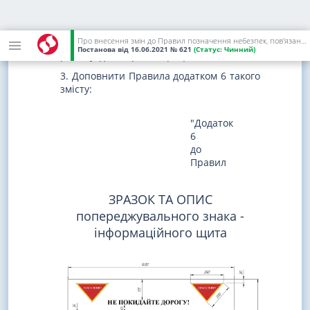
яких зберігаються у кожного із суб'єктів,
визначених у пункті 19 цих Правил,
третій - надсилається суб'єктом, який
Про внесення змін до Правил позначення небезпек, пов'язаних з мінами та вибухонебезпечними предметами - наслідками війни
здійснив позначення небезпечного
Постанова
від 16.06.2021
№ 621
(Статус:
Чинний)
району, до Мінреінтеграції.".
3. Доповнити Правила додатком 6 такого
змісту:
"Додаток
6
до
Правил
ЗРАЗОК ТА ОПИС
попереджувального знака -
інформаційного щита