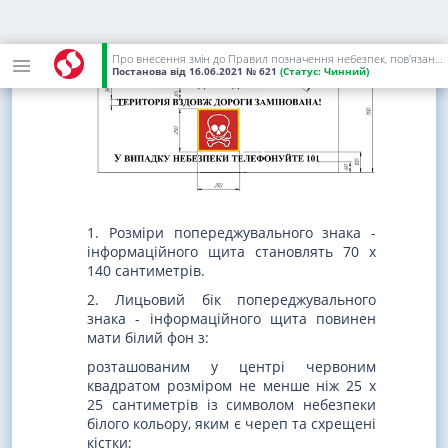
Про внесення змін до Правил позначення небезпек, пов'язаних з мінами та вибухонебезпечними предметами - наслідками війни
Постанова
від 16.06.2021
№ 621
(Статус:
Чинний)
1. Розміри попереджувального знака -
інформаційного щита становлять 70 х
140 сантиметрів.
2. Лицьовий бік попереджувального
знака - інформаційного щита повинен
мати білий фон з:
розташованим у центрі червоним
квадратом розміром не менше ніж 25 х
25 сантиметрів із символом небезпеки
білого кольору, яким є череп та схрещені
кістки;