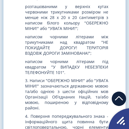
розташованими у верхніх кутах
червоними трикутниками розміром не
менше ніж 28 х 20 х 20 сантиметрів з
написом білого кольору "ОБЕРЕЖНО
МІНИ!" або "УВАГА МІНИ!";
написом чорними літерами між
трикутниками над квадратом "НЕ
ПОКИДАЙТЕ ДОРОГУ! ТЕРИТОРІЯ
ВЗДОВЖ ДОРОГИ ЗАМІНОВАНА!";
написом чорними літерами під
квадратом "У ВИПАДКУ НЕБЕЗПЕКИ
ТЕЛЕФОНУЙТЕ 101".
3. Написи "ОБЕРЕЖНО МІНИ!" або "УВАГА
МІНИ!" зазначаються державною мовою
та/або однією з шести офіційних мов
Організації Об'єднаних Націй, та/або
мовою, поширеною у відповідному
районі.
4. Поверхня попереджувального знака -
інформаційного щита повинна бути
світлоповертальною, чорні елементи