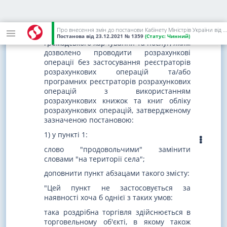
3) абзац третій виключити.
2. У переліку окремих форм та умов
Про внесення змін до постанови Кабінету Міністрів України від 23 серпня 2000 р. N 1336
проведення діяльності у сфері торгівлі,
Постанова
від 23.12.2021
№ 1359
(Статус:
Чинний)
громадського харчування та послуг, яким
дозволено проводити розрахункові
операції без застосування реєстраторів
розрахункових операцій та/або
програмних реєстраторів розрахункових
операцій з використанням
розрахункових книжок та книг обліку
розрахункових операцій, затвердженому
зазначеною постановою:
1) у пункті 1:
слово "продовольчими" замінити
словами "на території села";
доповнити пункт абзацами такого змісту:
"Цей пункт не застосовується за
наявності хоча б однієї з таких умов:
така роздрібна торгівля здійснюється в
торговельному об'єкті, в якому також