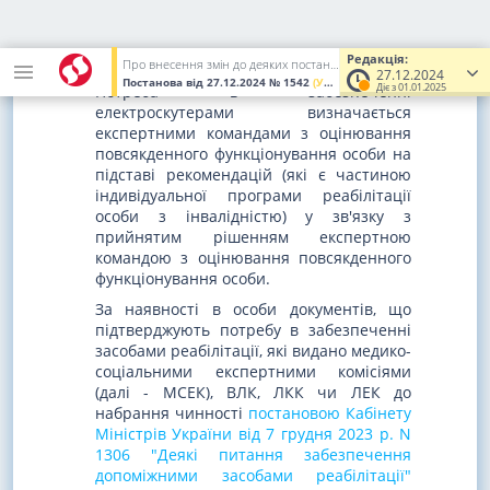
мультидисциплінарними
реабілітаційними командами закладів
охорони здоров'я.
Редакція:
Про внесення змін до деяких постанов Кабінету Міністрів України щодо оцінювання повсякденного функціонування особи та визнання такою, що втратила чинність, постанови Кабінету Міністрів України від 11 липня 2002 р. N 955
27.12.2024
Постанова
від 27.12.2024
№ 1542
(Увага! Попередня редакція.)
Діє з 01.01.2025
Потреба в забезпеченні
електроскутерами визначається
експертними командами з оцінювання
повсякденного функціонування особи на
підставі рекомендацій (які є частиною
індивідуальної програми реабілітації
особи з інвалідністю) у зв'язку з
прийнятим рішенням експертною
командою з оцінювання повсякденного
функціонування особи.
За наявності в особи документів, що
підтверджують потребу в забезпеченні
засобами реабілітації, які видано медико-
соціальними експертними комісіями
(далі - МСЕК), ВЛК, ЛКК чи ЛЕК до
набрання чинності
постановою Кабінету
Міністрів України від 7 грудня 2023 р. N
1306 "Деякі питання забезпечення
допоміжними засобами реабілітації"