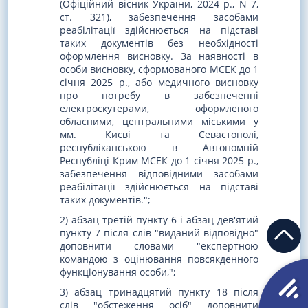
(Офіційний вісник України, 2024 р., N 7,
ст. 321), забезпечення засобами
реабілітації здійснюється на підставі
таких документів без необхідності
оформлення висновку. За наявності в
особи висновку, сформованого МСЕК до 1
січня 2025 р., або медичного висновку
про потребу в забезпеченні
електроскутерами, оформленого
обласними, центральними міськими у
мм. Києві та Севастополі,
республіканською в Автономній
Республіці Крим МСЕК до 1 січня 2025 р.,
забезпечення відповідними засобами
реабілітації здійснюється на підставі
таких документів.";
2) абзац третій пункту 6 і абзац дев'ятий
пункту 7 після слів "виданий відповідно"
доповнити словами "експертною
командою з оцінювання повсякденного
функціонування особи,";
3) абзац тринадцятий пункту 18 після
слів "обстеження осіб" доповнити