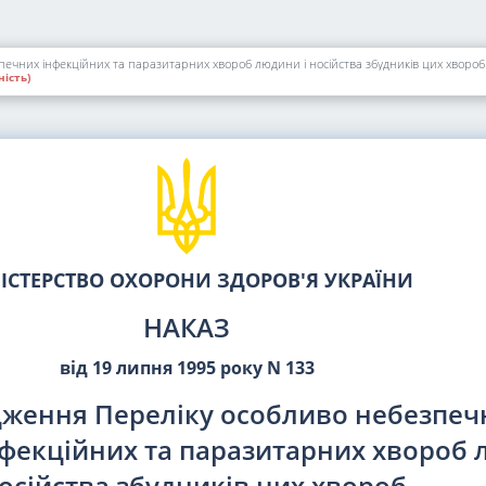
ечних інфекційних та паразитарних хвороб людини і носійства збудників цих хвороб
ість)
ІСТЕРСТВО ОХОРОНИ ЗДОРОВ'Я УКРАЇНИ
НАКАЗ
від 19 липня 1995 року N 133
дження Переліку особливо небезпеч
нфекційних та паразитарних хвороб
носійства збудників цих хвороб