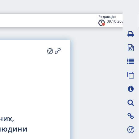
Редакція:
09.10.2024
них,
 людини