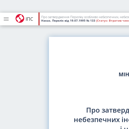
Про затвердження Переліку особливо небезпечних, небезп
ІПС
Наказ, Перелік
від 19.07.1995
№ 133
(Статус:
Втратив чинн
МІН
Про затвер
небезпечних і
і 