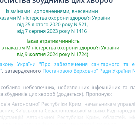
Із змінами і доповненнями, внесеними
казами
Міністерства охорони здоров'я України
від 25 лютого 2020 року N 521
,
від 7 серпня 2023 року N 1416
Наказ втратив чинність
о з наказом Міністерства охорони здоров'я України
від 9 жовтня 2024 року N 1724)
акону України "Про забезпечення санітарного та е
"
, затвердженого
Постановою Верховної Ради України N 
особливо небезпечних, небезпечних інфекційних та п
а збудників цих хвороб (додається). Пропоную:
ров'я Автономної Республіки Крим, начальникам управл
сних, Київської та Севастопольської міських Рад народни
ідстанцій Автономної Республіки Крим, областей, мі
, повітряному, залізничному транспорті, силових