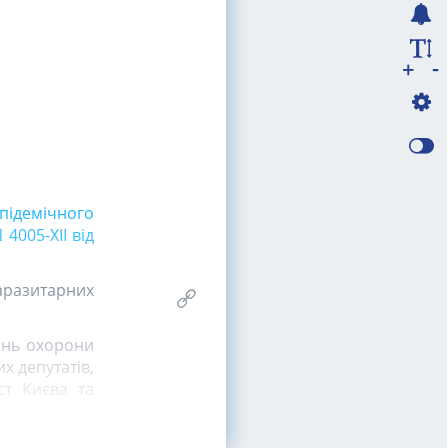
-
+
підемічного
4005-XII від
аразитарних
інь охорони
х депутатів,
ст Києва та