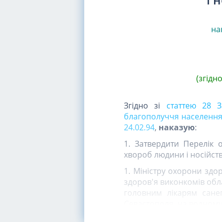
на
(згідн
Згідно зі
статтею 28 З
благополуччя населення
24.02.94
,
наказую
:
1. Затвердити Перелік 
хвороб людини і носійств
1. Міністру охорони здо
здоров'я виконкомів обла
головним лікарям санеп
Севастополя, на водному