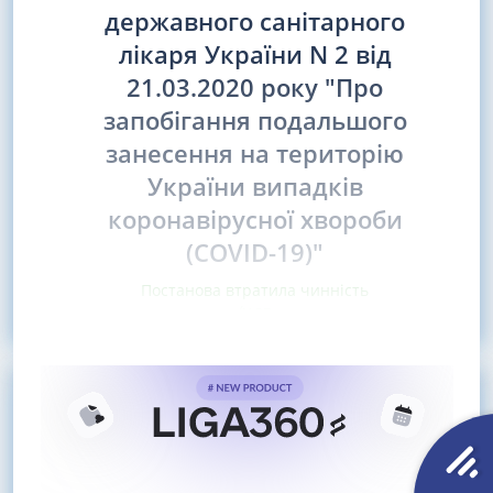
державного санітарного
лікаря України N 2 від
21.03.2020 року "Про
запобігання подальшого
занесення на територію
України випадків
коронавірусної хвороби
(COVID-19)"
Постанова втратила чинність
(у зв