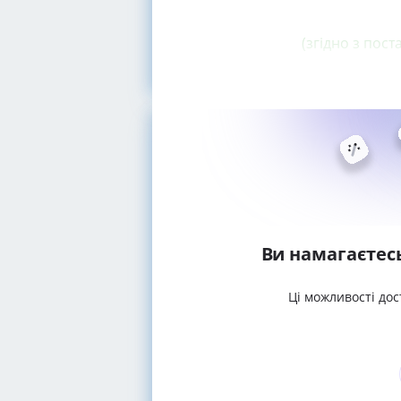
(згідно з пос
Ви намагаєтес
Ці можливості дос