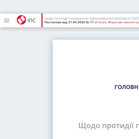
Щодо протидії поширенню коронавірусної хвороби (COVID-
ІПС
Постанова
від 21.04.2020
№ 11
(Статус:
Втратив чинність)
ГОЛОВН
Щодо протидії 