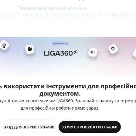
Постанова втратила чинність
тановою Головного державного санітарного лікаря Україн
від 4 серпня 2020 року N
ь використати інструменти для професійно
документом.
тупні тільки користувачам LIGA360. Залишайте заявку та отрим
для професійної роботи прямо зараз.
ВХІД ДЛЯ КОРИСТУВАЧІВ
ХОЧУ СПРОБУВАТИ LIGA360