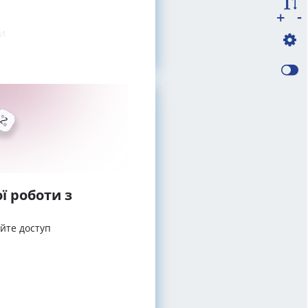
-
+
и
ї роботи з
айте доступ