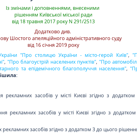
Із змінами і доповненнями, внесеними
рішенням Київської міської ради
від 18 травня 2017 року N 291/2513
Додатково див.
ову Шостого апеляційного адміністративного суду
від 16 січня 2019 року
України "Про столицю України - місто-герой Київ"
,
"
і"
,
"Про благоустрій населених пунктів"
,
"Про автомобіл
тарного та епідемічного благополуччя населення"
,
"П
ішила
:
я рекламних засобів у місті Києві згідно з додатком
ня рекламних засобів у місті Києві згідно з додатком
х рекламних засобів згідно з додатком 3 до цього рішенн