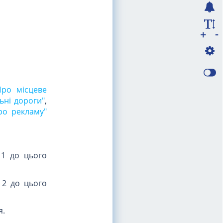
-
+
Про місцеве
ьні дороги"
,
ро рекламу"
 1 до цього
 2 до цього
я.