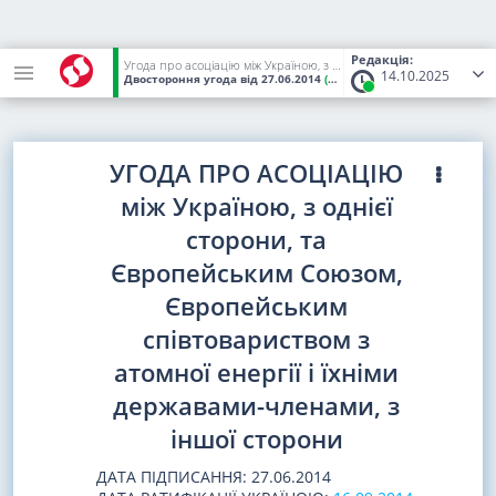
Редакція:
Угода про асоціацію між Україною, з однієї сторони, та Європейським Союзом, Європейським співтовариством з атомної енергії і їхніми державами-членами, з іншої сторони
14.10.2025
Двостороння угода
від 27.06.2014
(Статус:
Чинний)
УГОДА ПРО АСОЦІАЦІЮ
між Україною, з однієї
сторони, та
Європейським Союзом,
Європейським
співтовариством з
атомної енергії і їхніми
державами-членами, з
іншої сторони
ДАТА ПІДПИСАННЯ: 27.06.2014