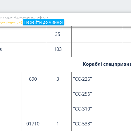
1206
1
"Д-457"
ри поділу Чорноморського флоту
22
Перейти до чинної
дня редакція.)
в
35
ів
103
Кораблі спецпризн
690
3
"СС-226"
"СС-256"
"СС-310"
01710
1
"СС-533"