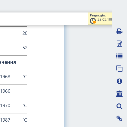
1985
"Д-457"
Редакція:
14
3
5
28.05.1997
20
3
12
52
20
31
ачення
1968
"СС-226"
1966
"СС-256"
1970
"СС-310"
1987
"СС-533"