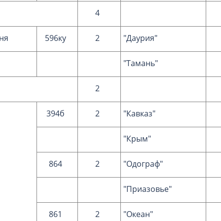
4
ння
596ку
2
"Даурия"
"Тамань"
2
394б
2
"Кавказ"
"Крым"
864
2
"Одограф"
"Приазовье"
861
2
"Океан"