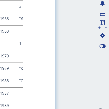
3
1
1968
"Даурия"
-
+
1968
"Тамань
1
1
1970
"Кавказ"
1969
"Крым"
1988
"Одограф"
1987
"Приазовье"
1989
"Океан"