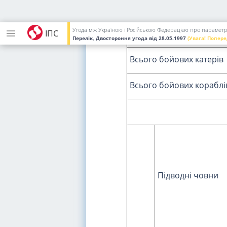
Угода між Україною і Російською Федерацією про парамет
Всього катерів 4 рангу
ІПС
Перелік, Двостороння угода
від 28.05.1997
(Увага! Попере
Всього бойових катері
Всього бойових корабл
Підводні човни