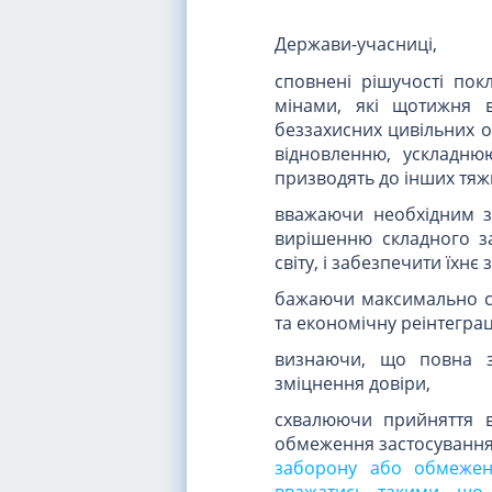
Держави-учасниці,
сповнені рішучості по
мінами, які щотижня 
беззахисних цивільних о
відновленню, ускладнюю
призводять до інших тяжк
вважаючи необхідним з
вирішенню складного з
світу, і забезпечити їхнє
бажаючи максимально сп
та економічну реінтеграці
визнаючи, що повна з
зміцнення довіри,
схвалюючи прийняття 
обмеження застосування 
заборону або обмеженн