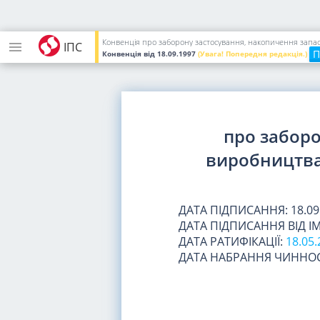
Конвенція про заборону застосування, накопичення запасі
ІПС
П
Конвенція
від 18.09.1997
(Увага! Попередня редакція.)
про заборо
виробництва 
ДАТА ПІДПИСАННЯ: 18.09
ДАТА ПІДПИСАННЯ ВІД ІМ
ДАТА РАТИФІКАЦІЇ:
18.05.
ДАТА НАБРАННЯ ЧИННОС