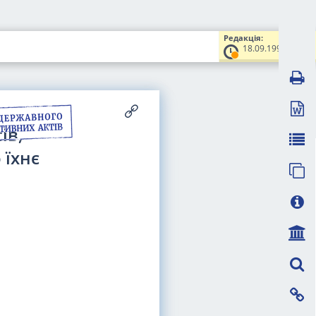
Редакція:
18.09.1997
ів,
 їхнє