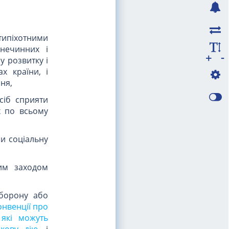
типіхотними
нечинних і
-
+
у розвитку і
х країни, і
ня,
сіб сприяти
х по всьому
и соціальну
им заходом
борону або
онвенції про
 які можуть