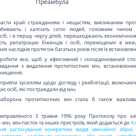
Преамбула
класти край стражданням і нещастям, викликаним про
вбивають і калічать сотні людей, головним чином 
сіб, і в першу чергу дітей, перешкоджають економічном
ть репатріацію біженців і осіб, переміщених в межа
их наслідків протягом багатьох років після їх встановлен
робити все, щоб у ефективний і скоординований спо
авдання з видалення протипіхотних мін, встановлени
 знищення,
рияти зусиллям щодо догляду і реабілітації, включаюч
ю осіб, які постраждали від мін,
аборона протипіхотних мін стала б також важлив
виправленого 3 травня 1996 року Протоколу про за
мін, мін-пасток та інших пристроїв, який додається до
К
я застосування конкретних видів звичайної зброї,