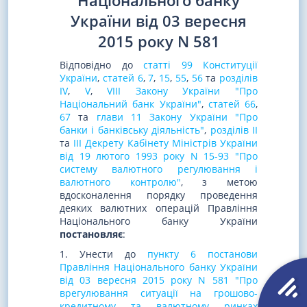
Національного банку
України від 03 вересня
2015 року N 581
Відповідно до
статті 99 Конституції
України
,
статей 6
,
7
,
15
,
55
,
56
та
розділів
IV
,
V
,
VIII Закону України "Про
Національний банк України"
,
статей 66
,
67
та
глави 11 Закону України "Про
банки і банківську діяльність"
,
розділів II
та
III Декрету Кабінету Міністрів України
від 19 лютого 1993 року N 15-93 "Про
систему валютного регулювання і
валютного контролю"
, з метою
вдосконалення порядку проведення
деяких валютних операцій Правління
Національного банку України
постановляє
:
1. Унести до
пункту 6 постанови
Правління Національного банку України
від 03 вересня 2015 року N 581 "Про
врегулювання ситуації на грошово-
кредитному та валютному ринках