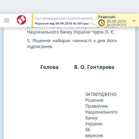
валютних інтервенцій Національного
банку України на 2016 - 2020 роки.
Редакція:
Про затвердження Стратегії валютних інтервенцій Національного банку України на 2016 - 2020 роки
4. Контроль за виконанням цього
06.09.2016
Рішення
від 06.09.2016
№ 261-рш
(Увага! Попередня редакція.)
Діє з 06.09.2016
рішення покласти на заступника Голови
Національного банку України Чурія О. Є.
5. Рішення набирає чинності з дня його
підписання.
Голова
В. О. Гонтарева
ЗАТВЕРДЖЕНО
Рішення
Правління
Національного
банку
України
06
вересня