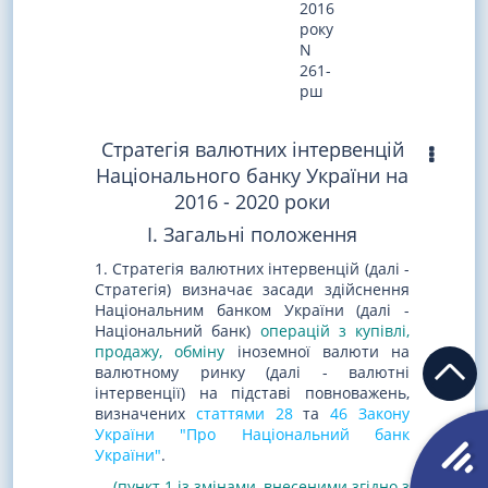
2016
року
N
261-
рш
Стратегія валютних інтервенцій
Національного банку України на
2016 - 2020 роки
I. Загальні положення
1. Стратегія валютних інтервенцій (далі -
Стратегія) визначає засади здійснення
Національним банком України (далі -
Національний банк)
операцій з купівлі,
продажу, обміну
іноземної валюти на
валютному ринку (далі - валютні
інтервенції) на підставі повноважень,
визначених
статтями 28
та
46 Закону
України "Про Національний банк
України"
.
(пункт 1 із змінами, внесеними згідно з