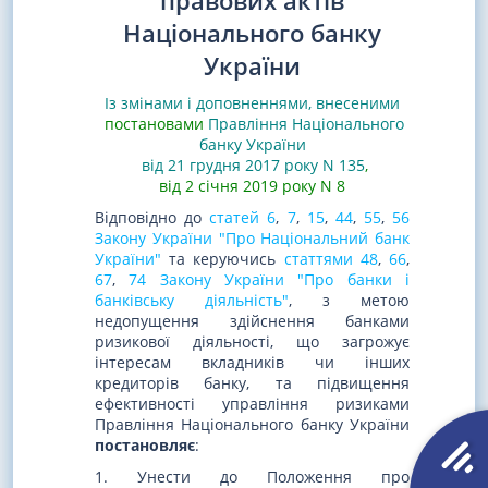
правових актів
Національного банку
України
Із змінами і доповненнями, внесеними
постановами
Правління Національного
банку України
від 21 грудня 2017 року N 135
,
від 2 січня 2019 року N 8
Відповідно до
статей 6
,
7
,
15
,
44
,
55
,
56
Закону України "Про Національний банк
України"
та керуючись
статтями 48
,
66
,
67
,
74 Закону України "Про банки і
банківську діяльність"
, з метою
недопущення здійснення банками
ризикової діяльності, що загрожує
інтересам вкладників чи інших
кредиторів банку, та підвищення
ефективності управління ризиками
Правління Національного банку України
постановляє
:
1. Унести до Положення про