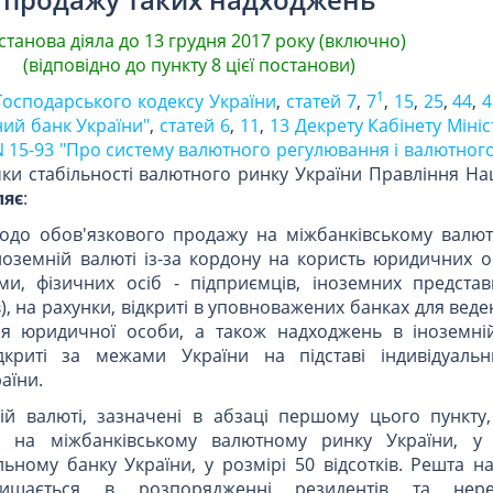
станова діяла до 13 грудня 2017 року (включно)
(відповідно до пункту 8 цієї постанови)
1
 Господарського кодексу України
,
статей 7
,
7
,
15
,
25
,
44
,
4
ий банк України"
,
статей 6
,
11
,
13 Декрету Кабінету Мініс
 N 15-93 "Про систему валютного регулювання і валютног
ки стабільності валютного ринку України Правління На
ляє
:
щодо обов'язкового продажу на міжбанківському валю
оземній валюті із-за кордону на користь юридичних ос
и, фізичних осіб - підприємців, іноземних представ
, на рахунки, відкриті в уповноважених банках для веде
ння юридичної особи, а також надходжень в іноземні
ідкриті за межами України на підставі індивідуальн
аїни.
й валюті, зазначені в абзаці першому цього пункту,
у на міжбанківському валютному ринку України, у 
ьному банку України, у розмірі 50 відсотків. Решта н
лишається в розпорядженні резидентів та нере