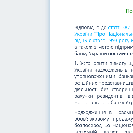
По
Відповідно до
статті 387
України "Про Національн
від 19 лютого 1993 року
а також з метою підтрим
банку України
постанов
1. Установити вимогу 
України надходжень в ін
уповноваженими банкам
офіційних представництв)
діяльності без створе
рахунки резидентів, в
Національного банку Укр
Надходження в іноземні
обов'язковому продаж
безпосередньо Націонал
іноземній валюті за