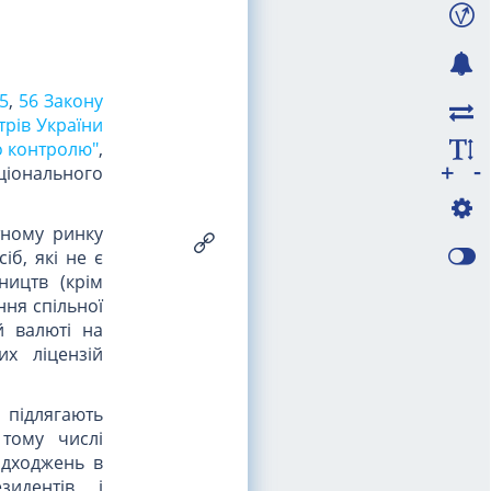
5
,
56 Закону
трів України
о контролю"
,
-
+
ціонального
тному ринку
іб, які не є
ництв (крім
ння спільної
й валюті на
их ліцензій
 підлягають
тому числі
адходжень в
зидентів і