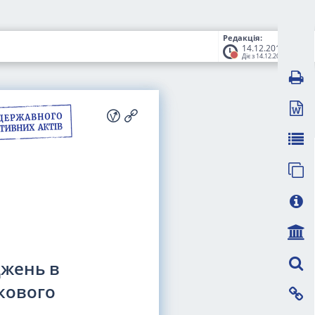
Редакція:
14.12.2017
Діє з 14.12.2017
джень в
кового