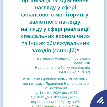
організації та здійснення
нагляду у сфері
фінансового моніторингу,
валютного нагляду,
нагляду у сфері реалізації
спеціальних економічних
та інших обмежувальних
заходів (санкцій)
*
(заголовок у редакції постанови
Правління
Національного банку України від
04.04.2024 р. N 37)
Із змінами і доповненнями, внесеними
постановами
Правління Національного
банку України
від 4 квітня 2024 року N 37
,
від 20 грудня 2024 року N 153
,
від 21 червня 2025 року N 67
,
від 27 травня 2026 року N 56