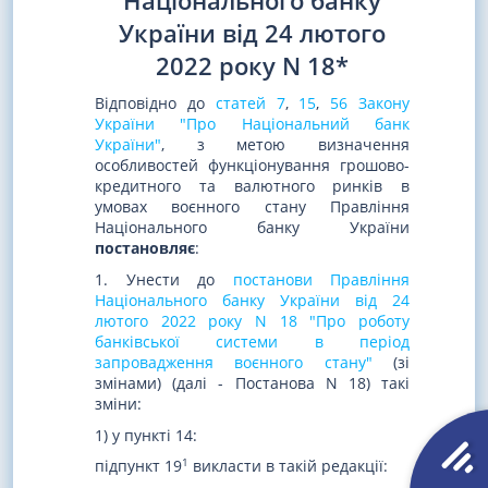
Національного банку
України від 24 лютого
2022 року N 18*
Відповідно до
статей 7
,
15
,
56 Закону
України "Про Національний банк
України"
, з метою визначення
особливостей функціонування грошово-
кредитного та валютного ринків в
умовах воєнного стану Правління
Національного банку України
постановляє
:
1. Унести до
постанови Правління
Національного банку України від 24
лютого 2022 року N 18 "Про роботу
банківської системи в період
запровадження воєнного стану"
(зі
змінами) (далі - Постанова N 18) такі
зміни:
1) у пункті 14:
1
підпункт 19
викласти в такій редакції: