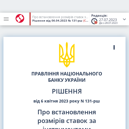
Редакція:
Про встановлення розмірів ставок за інструментами постійного доступу Національного банку України
27.07.2023
Рішення
від 06.04.2023
№ 131-рш
(Статус:
Втратив чинність)
Діє з 28.07.2023
ПРАВЛІННЯ НАЦІОНАЛЬНОГО
БАНКУ УКРАЇНИ
РІШЕННЯ
від 6 квітня 2023 року N 131-рш
Про встановлення
розмірів ставок за