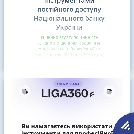
інструментами
постійного доступу
Національного банку
України
Рішення втратило чинність
(згідно з рішенням Правління
Національного банку України
від 27 липня 2023 року N 257-рш)
Відповідно до
статей 6
,
7
,
15
,
25
,
27
Ви намагаєтесь використати
інструменти для професійної