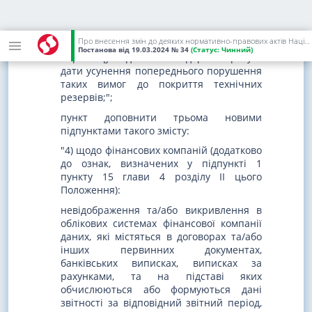
характеристики та вимоги до яких
встановлені
Положенням N 201
, у
розмірі, що перевищує 10 % технічних
Про внесення змін до деяких нормативно-правових актів Національного банку України
резервів, протягом строку, що не
Постанова
від 19.03.2024
№ 34
(Статус:
Чинний)
перевищує одного календарного року з
дати усунення попереднього порушення
таких вимог до покриття технічних
резервів;";
пункт доповнити трьома новими
підпунктами такого змісту:
"4) щодо фінансових компаній (додатково
до ознак, визначених у підпункті 1
пункту 15 глави 4 розділу II цього
Положення):
невідображення та/або викривлення в
облікових системах фінансової компанії
даних, які містяться в договорах та/або
інших первинних документах,
банківських виписках, виписках за
рахунками, та на підставі яких
обчислюються або формуються дані
звітності за відповідний звітний період,