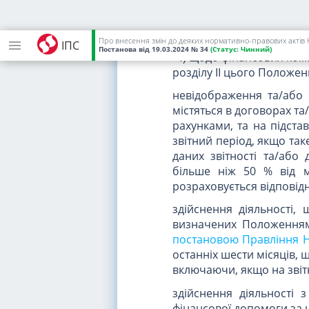
порушення таких вимог до
пункт доповнити трьома 
Про внесення змін до деяких нормативно-правових актів 
ІПС
Постанова
від 19.03.2024
№ 34
(Статус:
Чинний)
"4) щодо фінансових комп
розділу II цього Положен
невідображення та/або 
містяться в договорах та
рахунками, та на підста
звітний період, якщо та
даних звітності та/або 
більше ніж 50 % від м
розраховується відповід
здійснення діяльності
визначених Положенням
постановою Правління На
останніх шести місяців, 
включаючи, якщо на звітн
здійснення діяльності
фінансової допомоги за 