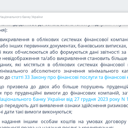
 покриття технічних резервів;";
новими підпунктами такого змісту:
Національного банку України
аній (додатково до ознак, визначених у підпункті 1 пункт
ня):
викривлення в облікових системах фінансової компанії
/або інших первинних документах, банківських виписках,
ві яких обчислюються або формуються дані звітності за
ке невідображення та/або викривлення становить більше 
даних, які містяться в облікових системах фінансової 
інімального абсолютного значення мінімального кап
но до
статті 33 Закону про фінансові послуги та фінансові
, що призвела до двох або більше порушень пруденці
 про пруденційні вимоги до фінансових компаній, з
ціонального банку України від 27 грудня 2023 року N 
що передують даті виявлення ознаки здійснення ризикової
і дати такі вимоги виконуються;
 з надання іншим особам коштів на умовах договору
наявності права на надання послуг з кредитування;