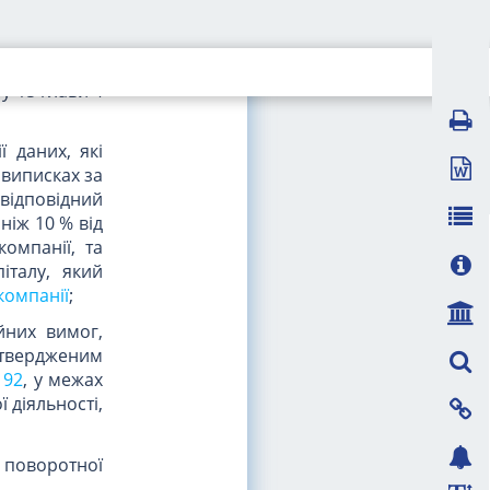
у 15 глави 4
 даних, які
 виписках за
 відповідний
ніж 10 % від
компанії, та
італу, який
 компанії
;
йних вимог,
атвердженим
192
, у межах
 діяльності,
 поворотної