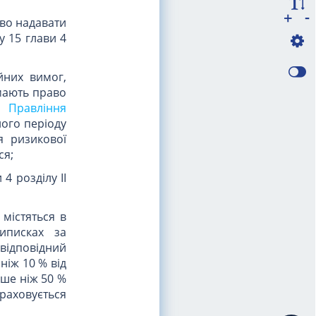
-
+
аво надавати
у 15 глави 4
йних вимог,
мають право
 Правління
ного періоду
я ризикової
ся;
4 розділу II
містяться в
иписках за
 відповідний
ніж 10 % від
ьше ніж 50 %
раховується