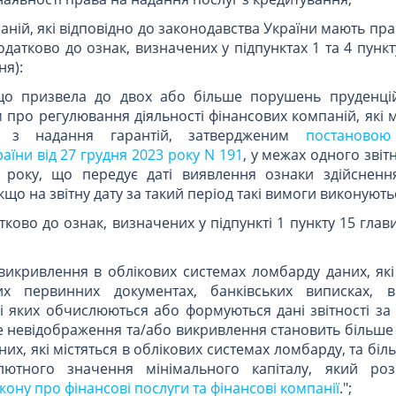
аній, які відповідно до законодавства України мають пр
(додатково до ознак, визначених у підпунктах 1 та 4 пункт
ня):
, що призвела до двох або більше порушень пруденці
про регулювання діяльності фінансових компаній, які 
ть з надання гарантій, затвердженим
постановою
аїни від 27 грудня 2023 року N 191
, у межах одного звіт
 року, що передує даті виявлення ознаки здійсненн
кщо на звітну дату за такий період такі вимоги виконують
ково до ознак, визначених у підпункті 1 пункту 15 глави 
икривлення в облікових системах ломбарду даних, які 
их первинних документах, банківських виписках, в
ві яких обчислюються або формуються дані звітності за
ке невідображення та/або викривлення становить більше 
аних, які містяться в облікових системах ломбарду, та біл
лютного значення мінімального капіталу, який роз
акону про фінансові послуги та фінансові компанії
.";