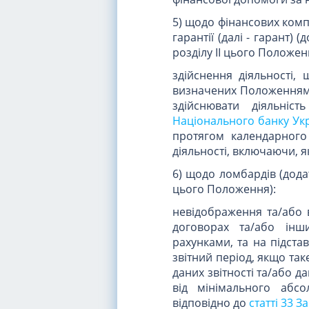
5) щодо фінансових комп
гарантії (далі - гарант) 
розділу II цього Положен
здійснення діяльності
визначених Положенням 
здійснювати діяльніс
Національного банку Укр
протягом календарного
діяльності, включаючи, я
6) щодо ломбардів (додат
цього Положення):
невідображення та/або в
договорах та/або інш
рахунками, та на підста
звітний період, якщо та
даних звітності та/або д
від мінімального абсо
відповідно до
статті 33 З