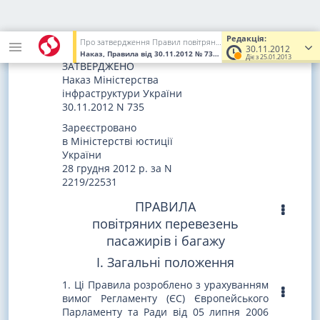
Антимонопольного
Р. І. Кузьмін
комітету України
Редакція:
Про затвердження Правил повітряних перевезень пасажирів і багажу
30.11.2012
Наказ, Правила
від 30.11.2012
№ 735
(Увага! Попередня редакці
Діє з 25.01.2013
ЗАТВЕРДЖЕНО
Наказ Міністерства
інфраструктури України
30.11.2012 N 735
Зареєстровано
в Міністерстві юстиції
України
28 грудня 2012 р. за N
2219/22531
ПРАВИЛА
повітряних перевезень
пасажирів і багажу
I. Загальні положення
1. Ці Правила розроблено з урахуванням
вимог Регламенту (ЄС) Європейського
Парламенту та Ради від 05 липня 2006