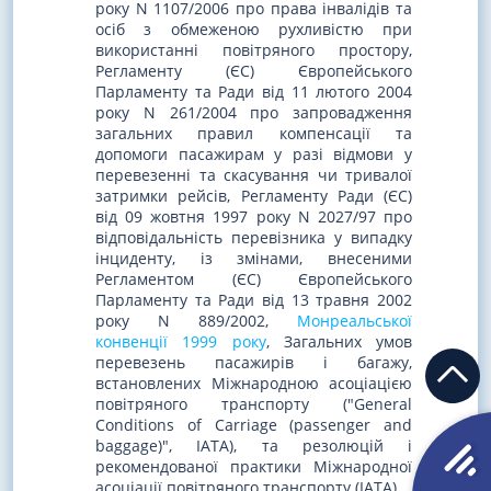
року N 1107/2006 про права інвалідів та
осіб з обмеженою рухливістю при
використанні повітряного простору,
Регламенту (ЄС) Європейського
Парламенту та Ради від 11 лютого 2004
року N 261/2004 про запровадження
загальних правил компенсації та
допомоги пасажирам у разі відмови у
перевезенні та скасування чи тривалої
затримки рейсів, Регламенту Ради (ЄС)
від 09 жовтня 1997 року N 2027/97 про
відповідальність перевізника у випадку
інциденту, із змінами, внесеними
Регламентом (ЄС) Європейського
Парламенту та Ради від 13 травня 2002
року N 889/2002,
Монреальської
конвенції 1999 року
, Загальних умов
перевезень пасажирів і багажу,
встановлених Міжнародною асоціацією
повітряного транспорту ("General
Conditions of Carriage (passenger and
baggage)", IATA), та резолюцій і
рекомендованої практики Міжнародної
асоціації повітряного транспорту (IATA).