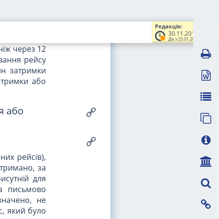
та наземного
 засобами в
а очікуваний
Редакція:
30.11.2012
Діє з 25.01.2013
ніж через 12
вання рейсу
ин затримки
затримки або
я або
них рейсів),
атримано, за
исутній для
та письмово
значено, не
с, який було