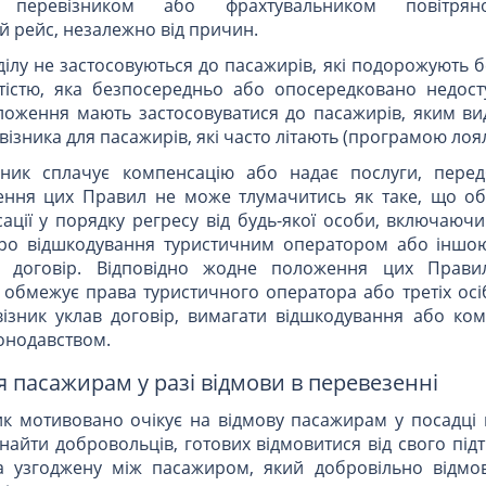
но перевізником або фрахтувальником повітря
й рейс, незалежно від причин.
ілу не застосовуються до пасажирів, які подорожують 
істю, яка безпосередньо або опосередковано недос
ложення мають застосовуватися до пасажирів, яким ви
ізника для пасажирів, які часто літають (програмою лоял
зник сплачує компенсацію або надає послуги, пере
ення цих Правил не може тлумачитись як таке, що о
ції у порядку регресу від будь-якої особи, включаючи 
ро відшкодування туристичним оператором або іншо
в договір. Відповідно жодне положення цих Прав
 обмежує права туристичного оператора або третіх осі
ізник уклав договір, вимагати відшкодування або комп
конодавством.
я пасажирам у разі відмови в перевезенні
ик мотивовано очікує на відмову пасажирам у посадці 
найти добровольців, готових відмовитися від свого пі
 узгоджену між пасажиром, який добровільно відмов