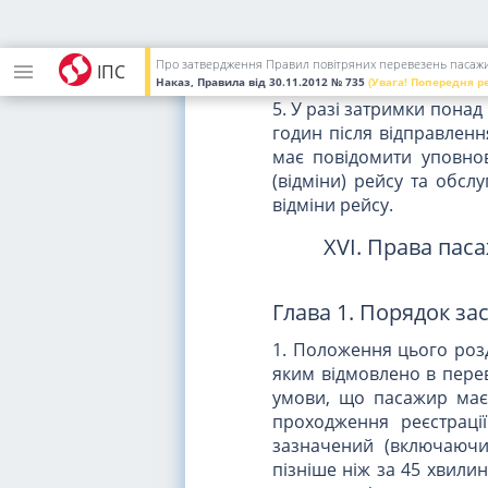
4. У разі затримки рейс
обслуговування (експлу
аеропорту відправлення 
Про затвердження Правил повітряних перевезень пасажир
ІПС
час його відправлення.
Наказ, Правила
від 30.11.2012
№ 735
(Увага! Попередня р
5. У разі затримки понад
годин після відправлен
має повідомити уповно
(відміни) рейсу та обсл
відміни рейсу.
XVI. Права паса
Глава 1. Порядок за
1. Положення цього розд
яким відмовлено в перев
умови, що пасажир має
проходження реєстраці
зазначений (включаючи 
пізніше ніж за 45 хвили