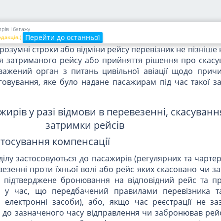
у перевізник зобов'язаний самостійно або через суб'єк
атанта аеропорту) інформувати пасажирів доступними
кожні 30 хвилин про орієнтовний час затримки рейсу т
ів і багажу
Перейти до останньої
едакція.)
 розумні строки або відміни рейсу перевізник не пізніше 
ня затриманого рейсу або прийняття рішення про скасу
важений орган з питань цивільної авіації щодо прич
уговування, яке було надане пасажирам під час такої 
жирів у разі відмови в перевезенні, скасуванн
затримки рейсів
стосування компенсації
ілу застосовуються до пасажирів (регулярних та чартер
езенні проти їхньої волі або рейс яких скасовано чи з
 підтверджене бронювання на відповідний рейс та пр
ї у час, що передбачений правилами перевізника 
електронні засоби), або, якщо час реєстрації не за
н до зазначеного часу відправлення чи забронював рей