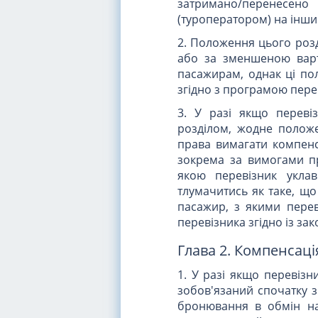
затримано/перенесе
(туроператором) на інши
2. Положення цього розд
або за зменшеною варт
пасажирам, однак ці по
згідно з програмою перев
3. У разі якщо переві
розділом, жодне полож
права вимагати компенса
зокрема за вимогами п
якою перевізник укла
тлумачитись як таке, що
пасажир, з якими перев
перевізника згідно із за
Глава 2. Компенсаці
1. У разі якщо перевізн
зобов'язаний спочатку з
бронювання в обмін на