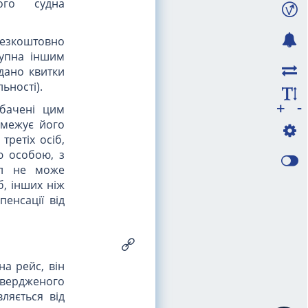
ного судна
безкоштовно
тупна іншим
дано квитки
ьності).
-
+
дбачені цим
бмежує його
третіх осіб,
ю особою, з
ил не може
б, інших ніж
енсації від
на рейс, він
дтвердженого
ляється від