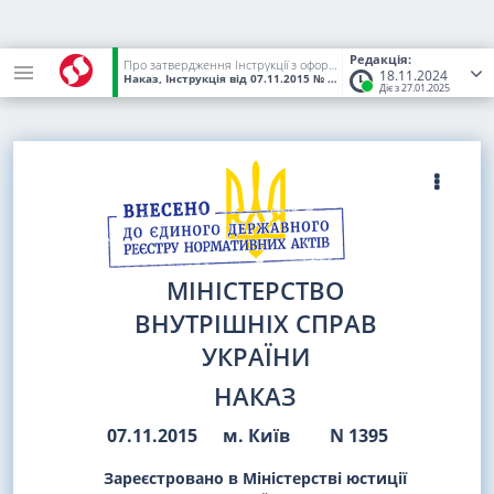
Редакція:
Про затвердження Інструкції з оформлення поліцейськими матеріалів про адміністративні правопорушення у сфері забезпечення безпеки дорожнього руху, зафіксовані не в автоматичному режимі
18.11.2024
Наказ, Інструкція
від 07.11.2015
№ 1395
(Статус:
Чинний)
Діє з 27.01.2025
МІНІСТЕРСТВО
ВНУТРІШНІХ СПРАВ
УКРАЇНИ
НАКАЗ
07.11.2015
м. Київ
N 1395
Зареєстровано в Міністерстві юстиції