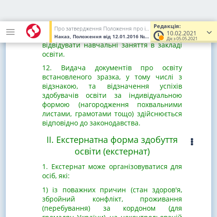
території населених пунктів на лінії
зіткнення, території, на якій встановлено
режим надзвичайної ситуації або режим
Редакція:
Про затвердження Положення про індивідуальну форму здобуття повної загальної середньої освіти
10.02.2021
надзвичайного стану тощо) не можуть
Наказ, Положення
від 12.01.2016
№ 8
(Увага! Попередня редакц
Діє з 05.05.2021
відвідувати навчальні заняття в закладі
освіти.
12. Видача документів про освіту
встановленого зразка, у тому числі з
відзнакою, та відзначення успіхів
здобувачів освіти за індивідуальною
формою (нагородження похвальними
листами, грамотами тощо) здійснюється
відповідно до законодавства.
II. Екстернатна форма здобуття
освіти (екстернат)
1. Екстернат може організовуватися для
осіб, які:
1) із поважних причин (стан здоров'я,
збройний конфлікт, проживання
(перебування) за кордоном (для