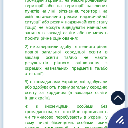
громадян України), на неконтрольованій
території або на території населених
пунктів на лінії зіткнення, території, на
якій встановлено режим надзвичайної
ситуації або режим надзвичайного стану
тощо) не можуть відвідувати навчальні
заняття в закладі освіти або не можуть
пройти річне оцінювання;
2) не завершили здобуття певного рівня
повної загальної середньої освіти в
закладі освіти та/або не мають
результатів річного оцінювання з
окремих навчальних предметів та/або
атестації;
3) є громадянами України, які здобували
або здобувають повну загальну середню
освіту за кордоном (в закладах освіти
інших країн);
4) є іноземцями, особами без
громадянства, які постійно проживають
чи тимчасово перебувають в Україні, у
тому числі біженцями, особами, яким
надано тимчасовий чи додатковий