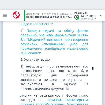
документації N 086-3/о "Медичний
висновок про створення особливих
(спеціальних) умов для проходження
Редакція:
Деякі питання участі в зовнішньому незалежному оцінюванні та вступних іспитах осіб, які мають певні захворювання та/або патологічні стани, інвалідність
зовнішнього незалежного оцінювання"
14.02.2019
Наказ, Перелік
від 29.08.2016
№ 1027/900
(Статус:
Чинний)
(далі - форма N 086-3/о) та
інструкцію
Діє з 05.04.2019
щодо її заповнення
;
4)
Порядок видачі та обліку форми
первинної облікової документації N 086-
3/о "Медичний висновок про створення
особливих (спеціальних) умов для
проходження зовнішнього незалежного
оцінювання"
.
2. Установити, що:
1) інформація про захворювання або
патологічний стан, що може бути
перешкодою для проходження
зовнішнього незалежного оцінювання,
зазначається в одному із
нижчезазначених документів:
листку непрацездатності, форма якого
затверджена
наказом Міністерства
охорони здоров'я України, Міністерства